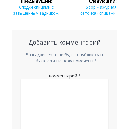
Предыдущий:
Следующий:
по
Предыдущая
Следующая
Следки спицами с
Узор » ажурная
запись:
запись:
завышенным задником.
сеточка» спицами.
записям
Добавить комментарий
Ваш адрес email не будет опубликован.
Обязательные поля помечены
*
Комментарий
*