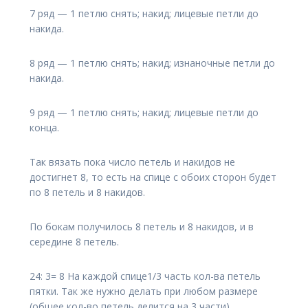
7 ряд — 1 петлю снять; накид; лицевые петли до
накида.
8 ряд — 1 петлю снять; накид; изнаночные петли до
накида.
9 ряд — 1 петлю снять; накид; лицевые петли до
конца.
Так вязать пока число петель и накидов не
достигнет 8, то есть на спице с обоих сторон будет
по 8 петель и 8 накидов.
По бокам получилось 8 петель и 8 накидов, и в
середине 8 петель.
24: 3= 8 На каждой спице1/3 часть кол-ва петель
пятки. Так же нужно делать при любом размере
(общее кол-во петель делится на 3 части).