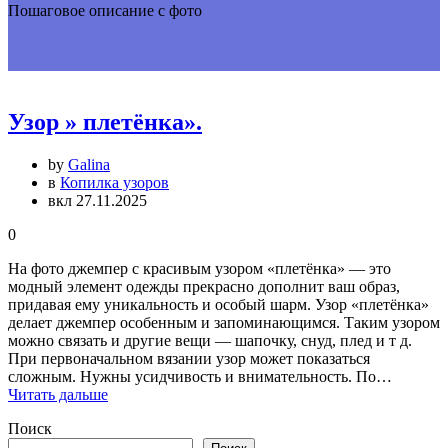
Пошаговое описание с фото
Узор » плетёнка».
by
Galina
в
Копилка узоров
вкл 27.11.2025
0
На фото джемпер с красивым узором «плетёнка» — это
модный элемент одежды прекрасно дополнит ваш образ,
придавая ему уникальность и особый шарм. Узор «плетёнка»
делает джемпер особенным и запоминающимся. Таким узором
можно связать и другие вещи — шапочку, снуд, плед и т д.
При первоначальном вязании узор может показаться
сложным. Нужны усидчивость и внимательность. По…
Читать дальше
Поиск