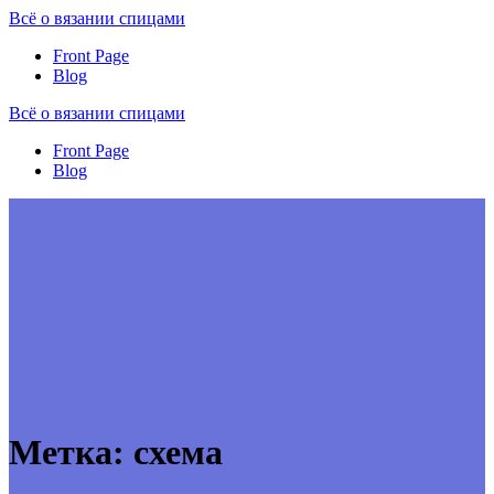
Перейти
Всё
о
вязании
спицами
к
Front Page
контенту
Blog
Всё
о
вязании
спицами
Front Page
Blog
Метка:
схема